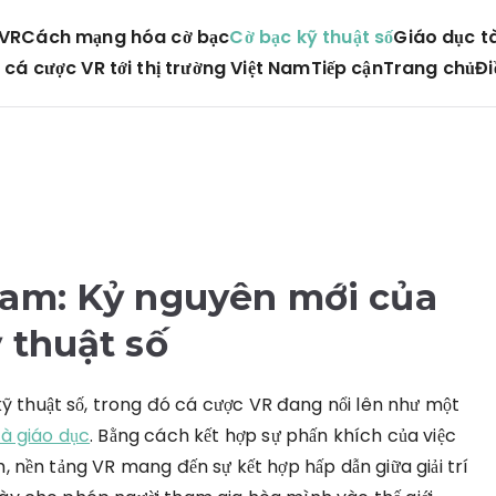
 VR
Cách mạng hóa cờ bạc
Cờ bạc kỹ thuật số
Giáo dục t
Bot
cá cược VR tới thị trường Việt Nam
Tiếp cận
Trang chủ
Đi
 tương lai của cá cược với TradieBot
Nam: Kỷ nguyên mới của
 thuật số
 thuật số, trong đó cá cược VR đang nổi lên như một
và giáo dục
. Bằng cách kết hợp sự phấn khích của việc
h, nền tảng VR mang đến sự kết hợp hấp dẫn giữa giải trí