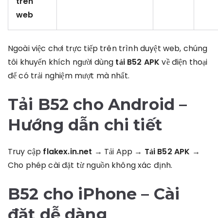
trên
web
Ngoài việc chơi trực tiếp trên trình duyệt web, chúng
tôi khuyến khích người dùng
tải B52 APK
về điện thoại
để có trải nghiệm mượt mà nhất.
Tải B52 cho Android
–
Hướng dẫn chi tiết
Truy cập
flakex.in.net
→ Tải App →
Tải B52 APK
→
Cho phép cài đặt từ nguồn không xác định.
B52 cho iPhone
– Cài
đặt dễ dàng