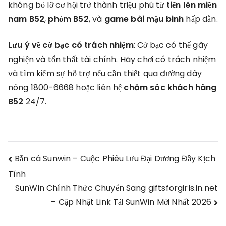
không bỏ lỡ cơ hội trở thành triệu phú từ
tiến lên miền
nam B52
,
phỏm B52
, và
game bài mậu binh
hấp dẫn.
Lưu ý về cờ bạc có trách nhiệm
: Cờ bạc có thể gây
nghiện và tổn thất tài chính. Hãy chơi có trách nhiệm
và tìm kiếm sự hỗ trợ nếu cần thiết qua đường dây
nóng 1800-6668 hoặc liên hệ
chăm sóc khách hàng
B52
24/7.
Post
Bắn cá Sunwin – Cuộc Phiêu Lưu Đại Dương Đầy Kịch
Tính
navigation
SunWin Chính Thức Chuyển Sang giftsforgirls.in.net
– Cập Nhật Link Tải SunWin Mới Nhất 2026