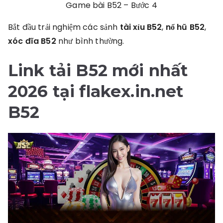
Game bài B52 – Bước 4
Bắt đầu trải nghiệm các sảnh
tài xỉu B52
,
nổ hũ B52
,
xóc đĩa B52
như bình thường.
Link tải B52 mới nhất
2026
tại
flakex.in.net
B52