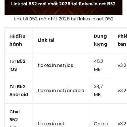
Link tải B52 mới nhất 2026 tại flakex.in.net B52
Hệ điều
Dung
Phi
Link tải
hành
lượng
bản
Tải B52
45,2
flakex.in.net/ios
v3.2.
iOS
MB
Tải B52
38,7
flakex.in.net/android
v3.2.
Android
MB
Chơi
B52
flakex.in.net
Online
v3.2.