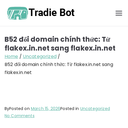
Skip
to
TradieBot
Đắm chìm trong
content
tương lai của cá cược
với TradieBot
B52 đổi domain chính thức: Từ
flakex.in.net sang flakex.in.net
Home
Uncategorized
B52 đổi domain chính thức: Từ flakex.in.net sang
flakex.in.net
By
Posted on
March 15, 2026
Posted in
Uncategorized
on
No Comments
B52