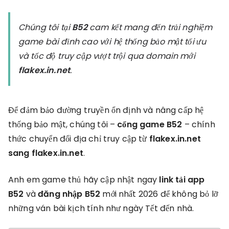
đổi
domain
Chúng tôi tại
B52
cam kết mang đến trải nghiệm
chính
game bài đỉnh cao với hệ thống bảo mật tối ưu
thức:
Từ
và tốc độ truy cập vượt trội qua domain mới
flakex.in.net
flakex.in.net
.
sang
flakex.in.net
Để đảm bảo đường truyền ổn định và nâng cấp hệ
thống bảo mật, chúng tôi –
cổng game B52
– chính
thức chuyển đổi địa chỉ truy cập từ
flakex.in.net
sang flakex.in.net
.
Anh em game thủ hãy cập nhật ngay
link tải app
B52
và
đăng nhập B52
mới nhất 2026 để không bỏ lỡ
những ván bài kịch tính như ngày Tết đến nhà.