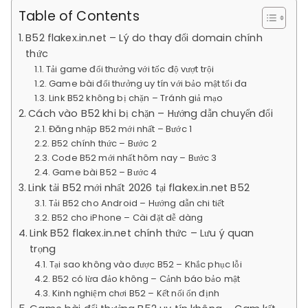
Table of Contents
B52 flakex.in.net – Lý do thay đổi domain chính
thức
Tải game đổi thưởng với tốc độ vượt trội
Game bài đổi thưởng uy tín với bảo mật tối đa
Link B52 không bị chặn – Tránh giả mạo
Cách vào B52 khi bị chặn – Hướng dẫn chuyển đổi
Đăng nhập B52 mới nhất – Bước 1
B52 chính thức – Bước 2
Code B52 mới nhất hôm nay – Bước 3
Game bài B52 – Bước 4
Link tải B52 mới nhất 2026 tại flakex.in.net B52
Tải B52 cho Android – Hướng dẫn chi tiết
B52 cho iPhone – Cài đặt dễ dàng
Link B52 flakex.in.net chính thức – Lưu ý quan
trọng
Tại sao không vào được B52 – Khắc phục lỗi
B52 có lừa đảo không – Cảnh báo bảo mật
Kinh nghiệm chơi B52 – Kết nối ổn định