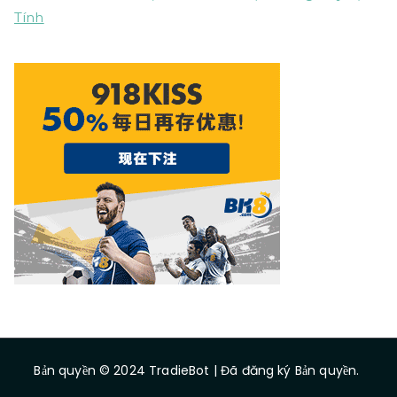
Tính
Bản quyền © 2024 TradieBot | Đã đăng ký Bản quyền.