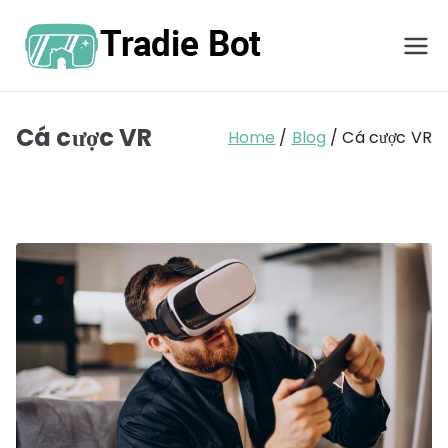
Skip
to
TradieBot
Đắm chìm trong
content
tương lai của cá cược
với TradieBot
Cá cược VR
Home
Blog
Cá cược VR