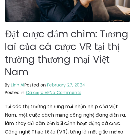
Đặt cược đắm chìm: Tương
lai của cá cược VR tại thị
trường thương mại Việt
Nam
By
Linh Ái
Posted on
February 27, 2024
on
Posted in
Cá cược VR
No Comments
Đặt
Tại các thị trường thương mại nhộn nhịp của Việt
cược
Nam, một cuộc cách mạng công nghệ đang diễn ra,
đắm
chìm:
làm thay đổi căn bản bối cảnh hoạt động cá cược.
Tương
Công nghệ Thực tế ảo (VR), từng là một giấc mơ xa