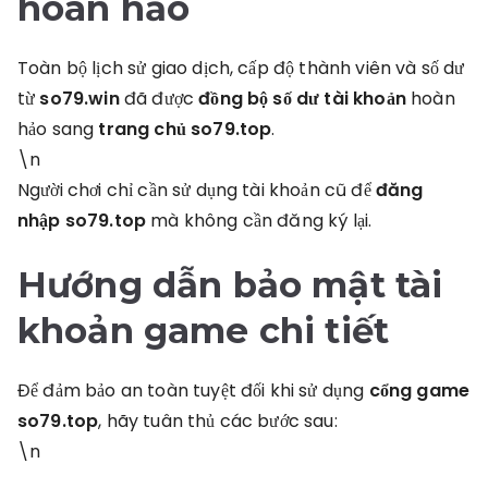
hoàn hảo
Toàn bộ lịch sử giao dịch, cấp độ thành viên và số dư
từ
so79.win
đã được
đồng bộ số dư tài khoản
hoàn
hảo sang
trang chủ so79.top
.
\n
Người chơi chỉ cần sử dụng tài khoản cũ để
đăng
nhập so79.top
mà không cần đăng ký lại.
Hướng dẫn bảo mật tài
khoản game
chi tiết
Để đảm bảo an toàn tuyệt đối khi sử dụng
cổng game
so79.top
, hãy tuân thủ các bước sau:
\n