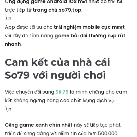
Ứng dụng game Android iOS mới nhất
có thể tải
trực tiếp từ
trang chủ so79.top
.
\n
App được tối ưu cho
trải nghiệm mobile cực mượt
với đầy đủ tính năng
game bài đổi thưởng nạp rút
nhanh
.
Cam kết của
nhà cái
So79
với người chơi
Việc chuyển đổi sang
Số 79
là minh chứng cho cam
kết không ngừng nâng cao chất lượng dịch vụ.
\n
Cổng game xanh chín nhất
này sẽ tiếp tục phát
triển để xứng đáng với niềm tin của hơn 500.000