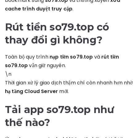
bookmark sang
so79.top
và thường xuyên
xóa
cache trình duyệt truy cập
.
Rút tiền so79.top
có
thay đổi gì không?
Toàn bộ quy trình
nạp tiền so79.top
và
rút tiền
so79.top
vẫn giữ nguyên.
\n
Thời gian xử lý giao dịch thậm chí còn nhanh hơn nhờ
hạ tầng Cloud Server
mới.
Tải app so79.top
như
thế nào?