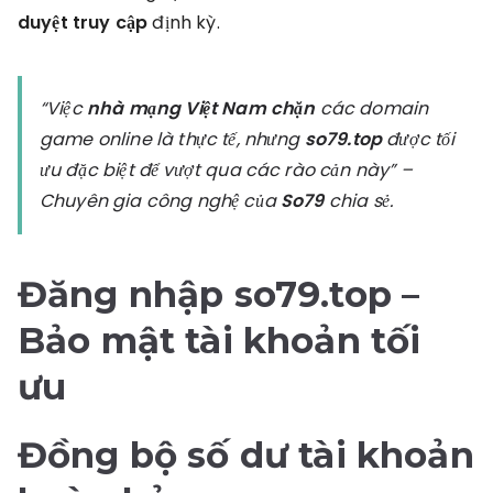
duyệt truy cập
định kỳ.
“Việc
nhà mạng Việt Nam chặn
các domain
game online là thực tế, nhưng
so79.top
được tối
ưu đặc biệt để vượt qua các rào cản này” –
Chuyên gia công nghệ của
So79
chia sẻ.
Đăng nhập so79.top
–
Bảo mật tài khoản tối
ưu
Đồng bộ số dư tài khoản