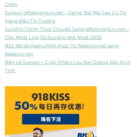
Chặn
Sunwin giftsforgirls.in.net – Game Bài Ma Cao Uy Tín
Hàng Đầu Thị Trường
SunWin Chính Thức Chuyển Sang giftsforgirls.in.net –
Cập Nhật Link Tải SunWin Mới Nhất 2026
B52 đổi domain chính thức: Từ flakex.in.net sang
flakex.in.net
Bắn cá Sunwin – Cuộc Phiêu Lưu Đại Dương Đầy Kịch
Tính